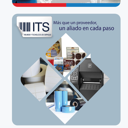
Alquiler de maquinaria y equipo
agropecuario, forestal, de construcción e
ingeniería civil, sin operarios
Alquiler de maquinaria y equipo de oficina,
sin operarios (sin servicio administrativo)
Alquiler de otros efectos personales y
enseres domésticos (incluye mobiliario
para eventos)
Alquiler de otros tipos de maquinarias y
equipos sin operario
Alquiler de vehículos automotores sin
chofer