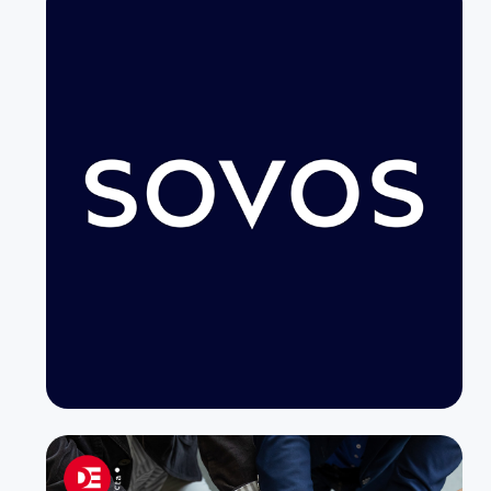
Otras actividades de dotación de recursos
humanos
Otras actividades de limpieza de edificios
e instalaciones industriales
Otras actividades de servicios de apoyo a
las empresas
Otros servicios de reservas y actividades
conexas (incluye venta de entradas para
teatro, y otros)
Servicio de aseo, limpieza y mantención
Servicio de transporte de valores en
vehículos blindados