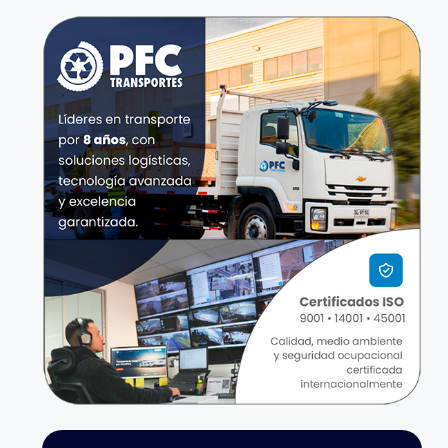
Alquiler y arrendamiento de equipo
recreativo y deportivo
Control de Calidad, Análisis, Certificación
y Normalización
Desratización, desinfección y exterminio
de plagas no agrícolas
Fotocopiado, preparación de documentos
y otras actividades especializadas de
apoyo de oficina
Limpieza general de edificios
Organización de convenciones y
exposiciones comerciales