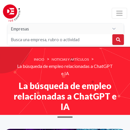
>
>
INICIO
NOTICIAS Y ARTÍCULOS
La búsqueda de empleo relacionadas a ChatGPT
e IA
La búsqueda de empleo
relacionadas a ChatGPT e
IA