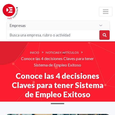
>
>
INICIO
NOTICIAS Y ARTÍCULOS
Conoce las 4 decisiones Claves para tener
Sistema de Empleo Exitoso
Conoce las 4 decisiones
Claves para tener Sistema
de Empleo Exitoso